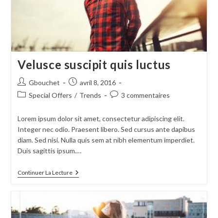
Velusce suscipit quis luctus
Auteur/autrice
Publication
Gbouchet
avril 8, 2016
de
publiée :
Post
Commentaires
Special Offers
/
Trends
3 commentaires
la
category:
de
publication :
la
Lorem ipsum dolor sit amet, consectetur adipiscing elit.
publication :
Integer nec odio. Praesent libero. Sed cursus ante dapibus
diam. Sed nisi. Nulla quis sem at nibh elementum imperdiet.
Duis sagittis ipsum.…
Velusce
Continuer La Lecture
Suscipit
Quis
Luctus