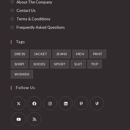
nouvel
About The Company
onglet
Contact Us
Terms & Conditions
Frequently Asked Questions
Tags
DRESS
JACKET
JEANS
MEN
PANT
SHIRT
SHOES
SPORT
SUIT
TOP
WOMEN
Follow Us
S’ouvre
S’ouvre
S’ouvre
S’ouvre
S’ouvre
S’ouvre
dans
dans
dans
dans
dans
dans
un
un
un
un
un
un
S’ouvre
S’ouvre