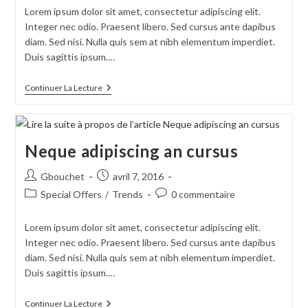
publication :
la
Lorem ipsum dolor sit amet, consectetur adipiscing elit.
publication :
Integer nec odio. Praesent libero. Sed cursus ante dapibus
diam. Sed nisi. Nulla quis sem at nibh elementum imperdiet.
Duis sagittis ipsum.…
Duis
Continuer La Lecture
Sagitis
Ipsum
Prasent
Neque adipiscing an cursus
Auteur/autrice
Publication
Gbouchet
avril 7, 2016
de
publiée :
Post
Commentaires
Special Offers
/
Trends
0 commentaire
la
category:
de
publication :
la
Lorem ipsum dolor sit amet, consectetur adipiscing elit.
publication :
Integer nec odio. Praesent libero. Sed cursus ante dapibus
diam. Sed nisi. Nulla quis sem at nibh elementum imperdiet.
Duis sagittis ipsum.…
Neque
Continuer La Lecture