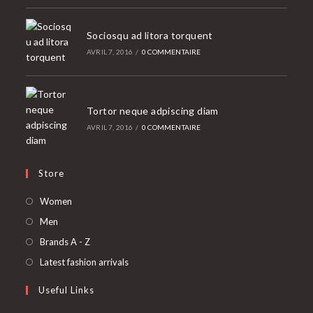
Sociosqu ad litora torquent
AVRIL 7, 2016
/
0 COMMENTAIRE
Tortor neque adpiscing diam
AVRIL 7, 2016
/
0 COMMENTAIRE
Store
S’ouvre
Women
dans
S’ouvre
Men
un
dans
S’ouvre
Brands A - Z
nouvel
un
dans
S’ouvre
Latest fashion arrivals
onglet
nouvel
un
dans
Useful Links
onglet
nouvel
un
onglet