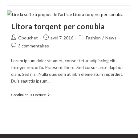
Adipiscing
An
Cursus
Litora torqent per conubia
Auteur/autrice
Publication
Post
Gbouchet
avril 7, 2016
Fashion
/
News
de
publiée :
category:
Commentaires
3 commentaires
la
de
publication :
la
Lorem ipsum dolor sit amet, consectetur adipiscing elit.
publication :
Integer nec odio. Praesent libero. Sed cursus ante dapibus
diam. Sed nisi. Nulla quis sem at nibh elementum imperdiet.
Duis sagittis ipsum.…
Litora
Continuer La Lecture
Torqent
Per
Conubia