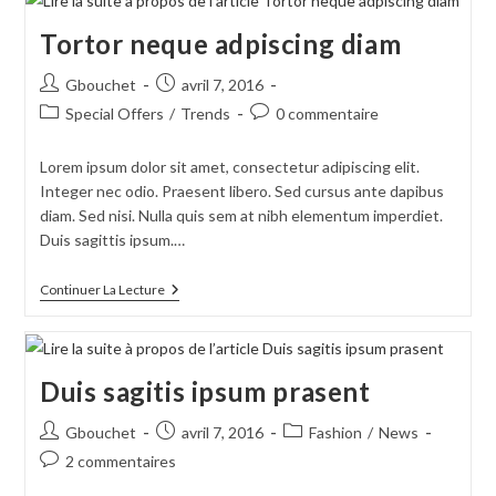
Tortor neque adpiscing diam
Auteur/autrice
Publication
Gbouchet
avril 7, 2016
de
publiée :
Post
Commentaires
Special Offers
/
Trends
0 commentaire
la
category:
de
publication :
la
Lorem ipsum dolor sit amet, consectetur adipiscing elit.
publication :
Integer nec odio. Praesent libero. Sed cursus ante dapibus
diam. Sed nisi. Nulla quis sem at nibh elementum imperdiet.
Duis sagittis ipsum.…
Tortor
Continuer La Lecture
Neque
Adpiscing
Diam
Duis sagitis ipsum prasent
Auteur/autrice
Publication
Post
Gbouchet
avril 7, 2016
Fashion
/
News
de
publiée :
category:
Commentaires
2 commentaires
la
de