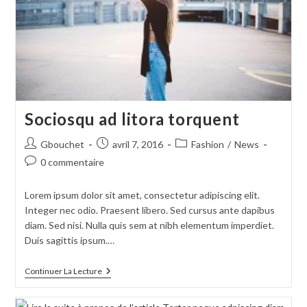
Sociosqu ad litora torquent
Auteur/autrice
Publication
Post
Gbouchet
avril 7, 2016
Fashion
/
News
de
publiée :
category:
Commentaires
0 commentaire
la
de
publication :
la
Lorem ipsum dolor sit amet, consectetur adipiscing elit.
publication :
Integer nec odio. Praesent libero. Sed cursus ante dapibus
diam. Sed nisi. Nulla quis sem at nibh elementum imperdiet.
Duis sagittis ipsum.…
Sociosqu
Continuer La Lecture
Ad
Litora
Torquent