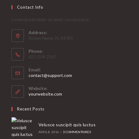
Contact Info
Lorem ipsum dolor sit amet consectetur.
Address:
Street Name, FL 54785
Phone:
621-254-2147
Email:
S’ouvre
contact@support.com
dans
votre
Website:
application
yourwebsite.com
Recent Posts
Velusce suscipit quis luctus
AVRIL 8, 2016
/
3 COMMENTAIRES