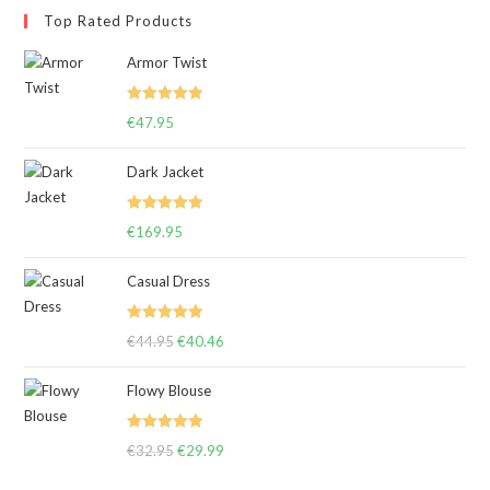
Top Rated Products
Armor Twist
Note
5.00
€
47.95
sur 5
Dark Jacket
Note
5.00
€
169.95
sur 5
Casual Dress
Note
5.00
€
44.95
Le
€
40.46
Le
sur 5
prix
prix
Flowy Blouse
initial
actuel
était :
est :
Note
5.00
€
32.95
€44.95.
Le
€
29.99
€40.46.
Le
sur 5
prix
prix