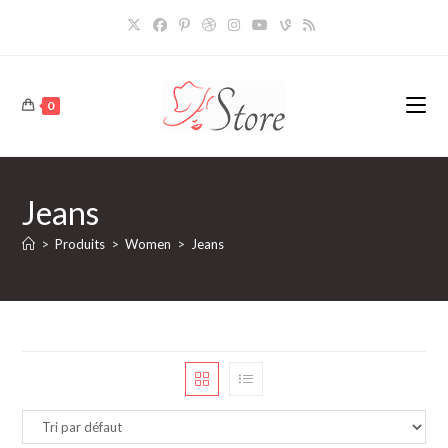
Skip
to
content
0
Jeans
>
Produits
>
Women
>
Jeans