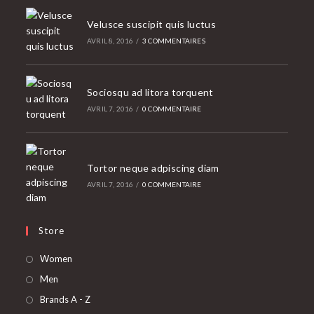
Velusce suscipit quis luctus
AVRIL 8, 2016
/
3 COMMENTAIRES
Sociosqu ad litora torquent
AVRIL 7, 2016
/
0 COMMENTAIRE
Tortor neque adpiscing diam
AVRIL 7, 2016
/
0 COMMENTAIRE
Store
S’ouvre
Women
dans
S’ouvre
Men
un
dans
S’ouvre
Brands A - Z
nouvel
un