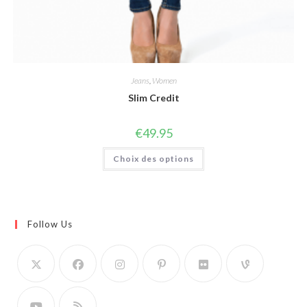
Jeans
,
Women
Slim Credit
€
49.95
Ce
Choix des options
produit
a
plusieurs
variations.
Les
options
peuvent
Follow Us
être
choisies
sur
la
page
du
produit