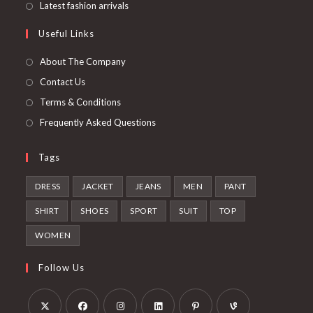
dans
S’ouvre
Latest fashion arrivals
onglet
nouvel
un
dans
Useful Links
onglet
nouvel
un
onglet
nouvel
About The Company
onglet
Contact Us
Terms & Conditions
Frequently Asked Questions
Tags
DRESS
JACKET
JEANS
MEN
PANT
SHIRT
SHOES
SPORT
SUIT
TOP
WOMEN
Follow Us