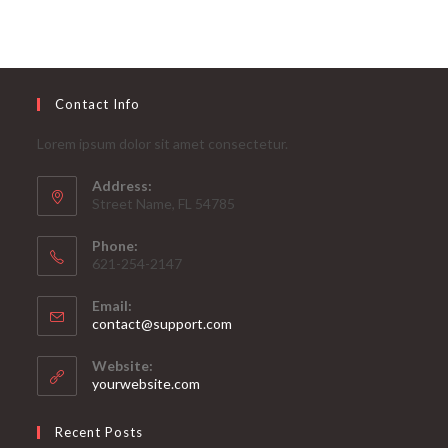
initial
actuel
était :
est :
€32.95.
€29.99.
Contact Info
Lorem ipsum dolor sit amet consectetur.
Address:
Street Name, FL 54785
Phone:
621-254-2147
Email:
S’ouvre
contact@support.com
dans
votre
Website:
application
yourwebsite.com
Recent Posts