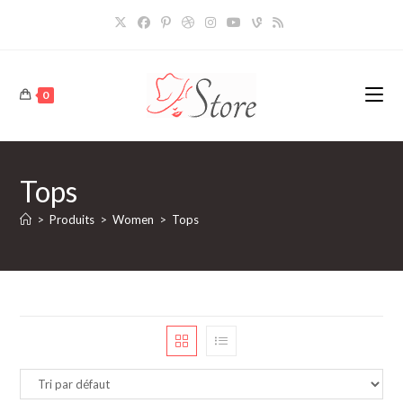
Skip
to
content
0
Tops
>
Produits
>
Women
>
Tops