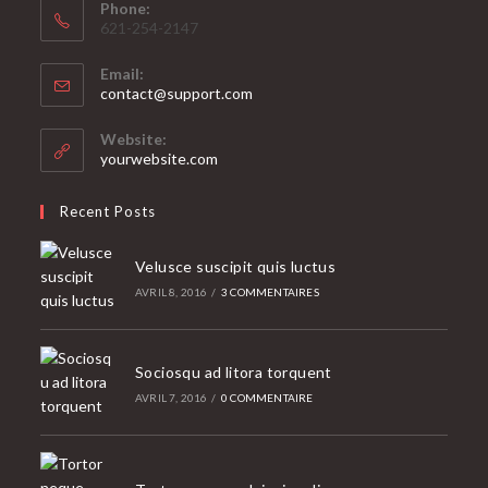
Phone:
621-254-2147
Email:
S’ouvre
contact@support.com
dans
votre
Website:
application
yourwebsite.com
Recent Posts
Velusce suscipit quis luctus
AVRIL 8, 2016
/
3 COMMENTAIRES
Sociosqu ad litora torquent
AVRIL 7, 2016
/
0 COMMENTAIRE