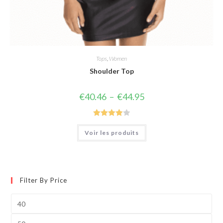
Tops
,
Women
Shoulder Top
Plage
€
40.46
–
€
44.95
de
prix :
€40.46
à
Note
4.00
€44.95
Voir les produits
sur 5
Filter By Price
Prix
min
Prix