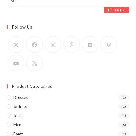
max
FILTRER
Follow Us
Product Categories
Dresses
(1)
Jackets
(1)
Jeans
(1)
Men
(6)
Pants
(1)