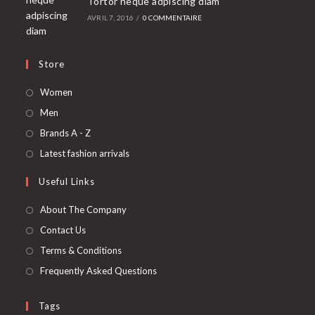
Tortor neque adpiscing diam
AVRIL 7, 2016
/
0 COMMENTAIRE
Store
S’ouvre
Women
dans
S’ouvre
Men
un
dans
S’ouvre
Brands A - Z
nouvel
un
dans
S’ouvre
Latest fashion arrivals
onglet
nouvel
un
dans
Useful Links
onglet
nouvel
un
onglet
nouvel
About The Company
onglet
Contact Us
Terms & Conditions
Frequently Asked Questions
Tags