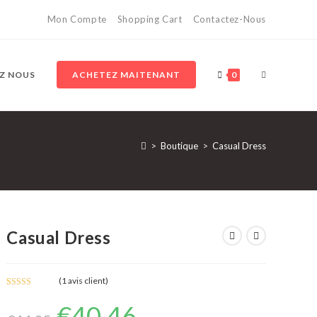
Mon Compte
Shopping Cart
Contactez-Nous
TOGGLE
Z NOUS
ACHETEZ MAITENANT
0
WEBSITE
>
Boutique
>
Casual Dress
SEARCH
Casual Dress
(
1
avis client)
Noté
1
5.00
€
40.46
Le
Le
sur 5 basé
prix
prix