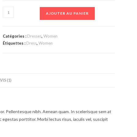
quantité
AJOUTER AU PANIER
de
Casual
Dress
Catégories :
Dresses
,
Women
Étiquettes :
Dress
,
Women
VIS (1)
ortor. Pellentesque nibh. Aenean quam. In scelerisque sem at
 egestas porttitor. Morbi lectus risus, iaculis vel, suscipit