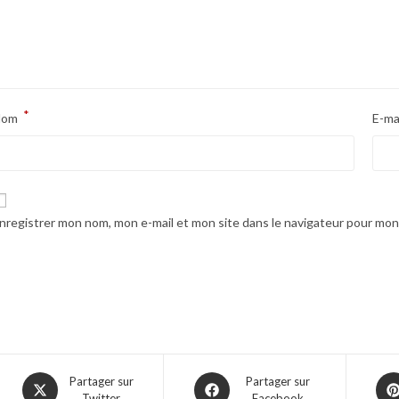
*
Nom
E-ma
nregistrer mon nom, mon e-mail et mon site dans le navigateur pour mo
Opens
Opens
Ope
Partager sur
Partager sur
Twitter
Facebook