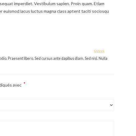
 consequat imperdiet. Vestibulum sapien. Proin quam. Etiam
ger euismod lacus luctus magna class aptent taciti sociosqu
Note
5
sur 5
odio. Praesent libero. Sed cursus ante dapibus diam. Sed nisi. Nulla
*
ndiqués avec