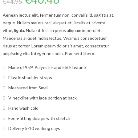
€
44.95
sur
notation
initial
actuel
client
était :
est :
€44.95.
€40.46.
Aenean lectus elit, fermentum non, convallis id, sagittis at,
neque. Nullam mauris orci, aliquet et, iaculis et, viverra
vitae, ligula. Nulla ut felis in purus aliquam imperdiet.
Maecenas aliquet mollis lectus. Vivamus consectetuer
risus et tortor. Lorem ipsum dolor sit amet, consectetur
adipiscing elit. Integer nec odio. Praesent libero.
Made of 95% Polyester and 5% Elastane
Elastic shoulder straps
Measured from Small
V-neckline with lace portion at back
Hand wash cold
Form-fitting design with stretch
Delivery 5-10 working days