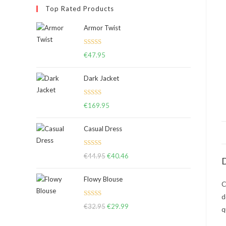
Top Rated Products
Armor Twist
Note
5.00
€
47.95
sur 5
Dark Jacket
Note
5.00
€
169.95
sur 5
Casual Dress
Note
5.00
€
44.95
Le
€
40.46
Le
D
sur 5
prix
prix
Flowy Blouse
initial
actuel
C
était :
est :
d
Note
5.00
€
32.95
€44.95.
Le
€
29.99
€40.46.
Le
q
sur 5
prix
prix